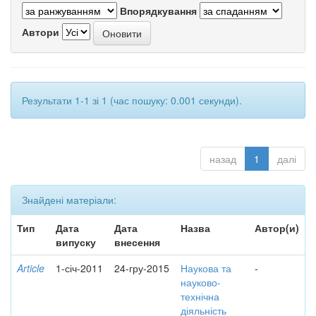
Впорядкування
Автори
Результати 1-1 зі 1 (час пошуку: 0.001 секунди).
назад
1
далі
Знайдені матеріали:
Тип
Дата
Дата
Назва
Автор(и)
випуску
внесення
Article
1-січ-2011
24-гру-2015
Наукова та
-
науково-
технічна
діяльність