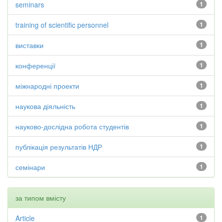
seminars
1
training of scientific personnel
1
виставки
1
конференції
1
міжнародні проекти
1
наукова діяльність
1
науково-дослідна робота студентів
1
публікація результатів НДР
1
семінари
1
за типом вмісту
Article
1