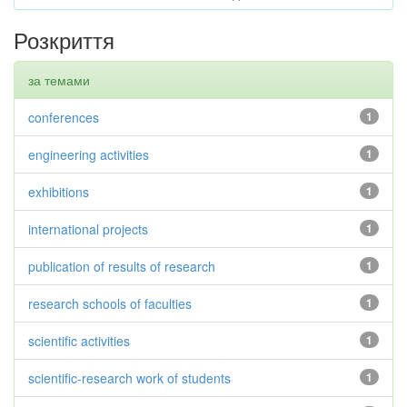
Розкриття
за темами
conferences
1
engineering activities
1
exhibitions
1
international projects
1
publication of results of research
1
research schools of faculties
1
scientific activities
1
scientific-research work of students
1