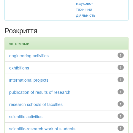
науково-
технічна
діяльність
Розкриття
за темами
engineering activities
1
exhibitions
1
international projects
1
publication of results of research
1
research schools of faculties
1
scientific activities
1
scientific-research work of students
1