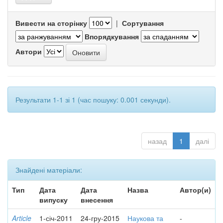
Вивести на сторінку
|
Сортування
Впорядкування
Автори
Результати 1-1 зі 1 (час пошуку: 0.001 секунди).
назад
1
далі
Знайдені матеріали:
Тип
Дата
Дата
Назва
Автор(и)
випуску
внесення
Article
1-січ-2011
24-гру-2015
Наукова та
-