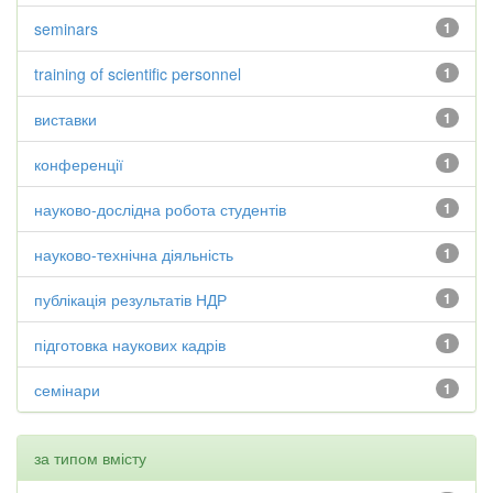
seminars
1
training of scientific personnel
1
виставки
1
конференції
1
науково-дослідна робота студентів
1
науково-технічна діяльність
1
публікація результатів НДР
1
підготовка наукових кадрів
1
семінари
1
за типом вмісту