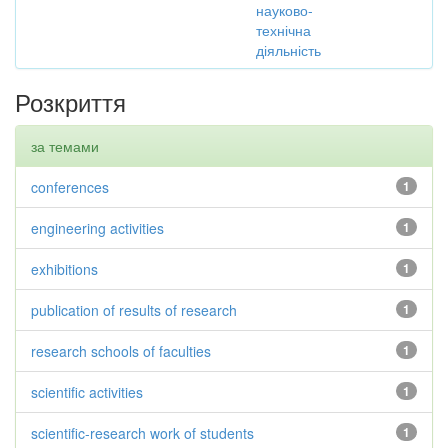
науково-
технічна
діяльність
Розкриття
за темами
conferences
1
engineering activities
1
exhibitions
1
publication of results of research
1
research schools of faculties
1
scientific activities
1
scientific-research work of students
1