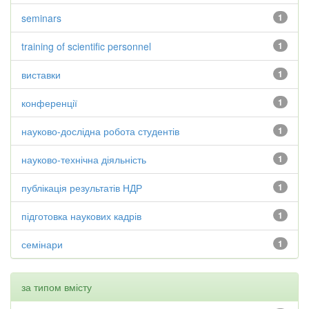
seminars
1
training of scientific personnel
1
виставки
1
конференції
1
науково-дослідна робота студентів
1
науково-технічна діяльність
1
публікація результатів НДР
1
підготовка наукових кадрів
1
семінари
1
за типом вмісту