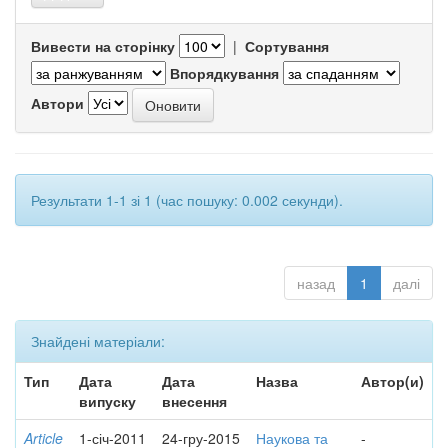
Вивести на сторінку
|
Сортування
Впорядкування
Автори
Результати 1-1 зі 1 (час пошуку: 0.002 секунди).
назад
1
далі
Знайдені матеріали:
Тип
Дата
Дата
Назва
Автор(и)
випуску
внесення
Article
1-січ-2011
24-гру-2015
Наукова та
-