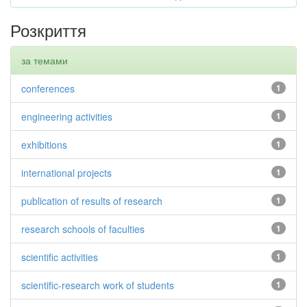
Розкриття
за темами
conferences
1
engineering activities
1
exhibitions
1
international projects
1
publication of results of research
1
research schools of faculties
1
scientific activities
1
scientific-research work of students
1