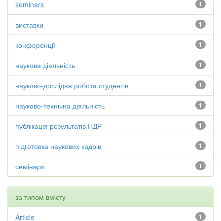
seminars
1
виставки
1
конференції
1
наукова діяльність
1
науково-дослідна робота студентів
1
науково-технічна діяльність
1
публікація результатів НДР
1
підготовка наукових кадрів
1
семінари
1
за типом вмісту
Article
1