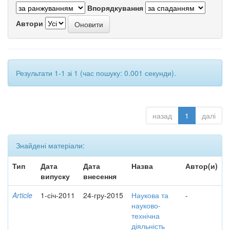
Впорядкування
Автори
Результати 1-1 зі 1 (час пошуку: 0.001 секунди).
назад
1
далі
Знайдені матеріали:
Тип
Дата
Дата
Назва
Автор(и)
випуску
внесення
Article
1-січ-2011
24-гру-2015
Наукова та
-
науково-
технічна
діяльність