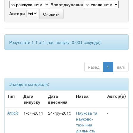
Впорядкування
Автори
Результати 1-1 зі 1 (час пошуку: 0.001 секунди).
назад
1
далі
Знайдені матеріали:
Тип
Дата
Дата
Назва
Автор(и)
випуску
внесення
Article
1-січ-2011
24-гру-2015
Наукова та
-
науково-
технічна
діяльність