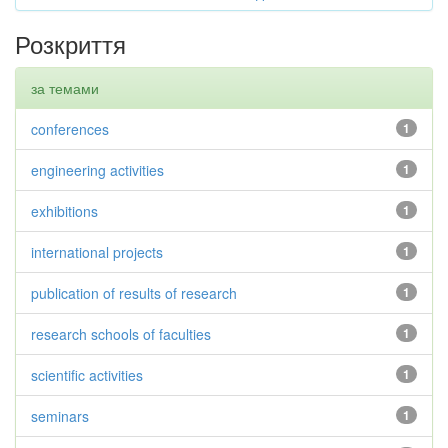
Розкриття
за темами
conferences
1
engineering activities
1
exhibitions
1
international projects
1
publication of results of research
1
research schools of faculties
1
scientific activities
1
seminars
1