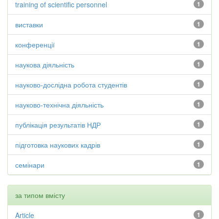
training of scientific personnel
1
виставки
1
конференції
1
наукова діяльність
1
науково-дослідна робота студентів
1
науково-технічна діяльність
1
публікація результатів НДР
1
підготовка наукових кадрів
1
семінари
1
за типом вмісту
Article
1