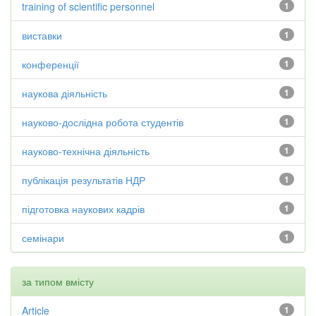
training of scientific personnel
1
виставки
1
конференції
1
наукова діяльність
1
науково-дослідна робота студентів
1
науково-технічна діяльність
1
публікація результатів НДР
1
підготовка наукових кадрів
1
семінари
1
за типом вмісту
Article
1