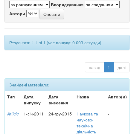
Впорядкування
Автори
Результати 1-1 зі 1 (час пошуку: 0.003 секунди).
назад
1
далі
Знайдені матеріали:
Тип
Дата
Дата
Назва
Автор(и)
випуску
внесення
Article
1-січ-2011
24-гру-2015
Наукова та
-
науково-
технічна
діяльність