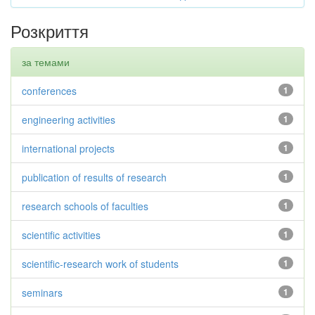
Розкриття
за темами
conferences
1
engineering activities
1
international projects
1
publication of results of research
1
research schools of faculties
1
scientific activities
1
scientific-research work of students
1
seminars
1