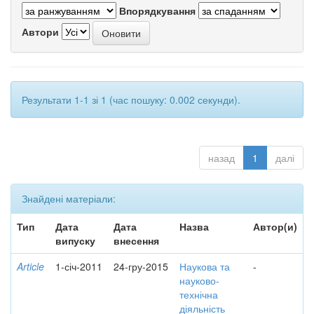
Впорядкування
Автори
Результати 1-1 зі 1 (час пошуку: 0.002 секунди).
назад
1
далі
Знайдені матеріали:
Тип
Дата
Дата
Назва
Автор(и)
випуску
внесення
Article
1-січ-2011
24-гру-2015
Наукова та
-
науково-
технічна
діяльність