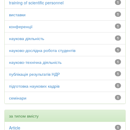
training of scientific personnel
1
виставки
1
конференції
1
наукова діяльність
1
науково-дослідна робота студентів
1
науково-технічна діяльність
1
публікація результатів НДР
1
підготовка наукових кадрів
1
семінари
1
за типом вмісту
Article
1