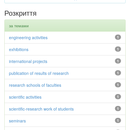
Розкриття
за темами
engineering activities
1
exhibitions
1
international projects
1
publication of results of research
1
research schools of faculties
1
scientific activities
1
scientific-research work of students
1
seminars
1