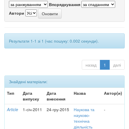
Впорядкування
Автори
Результати 1-1 зі 1 (час пошуку: 0.002 секунди).
назад
1
далі
Знайдені матеріали:
Тип
Дата
Дата
Назва
Автор(и)
випуску
внесення
Article
1-січ-2011
24-гру-2015
Наукова та
-
науково-
технічна
діяльність