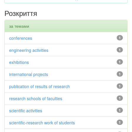
Розкриття
за темами
conferences
1
engineering activities
1
exhibitions
1
international projects
1
publication of results of research
1
research schools of faculties
1
scientific activities
1
scientific-research work of students
1