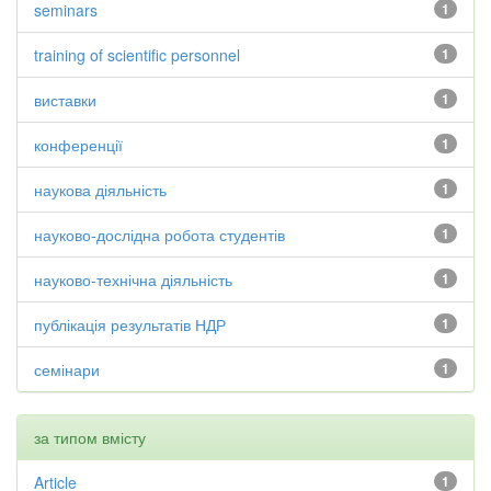
seminars
1
training of scientific personnel
1
виставки
1
конференції
1
наукова діяльність
1
науково-дослідна робота студентів
1
науково-технічна діяльність
1
публікація результатів НДР
1
семінари
1
за типом вмісту
Article
1