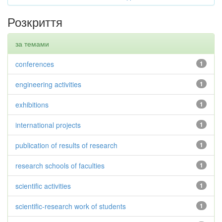
Розкриття
за темами
conferences
1
engineering activities
1
exhibitions
1
international projects
1
publication of results of research
1
research schools of faculties
1
scientific activities
1
scientific-research work of students
1