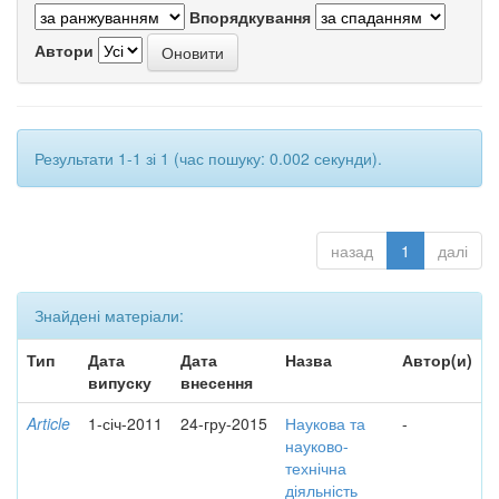
Впорядкування
Автори
Результати 1-1 зі 1 (час пошуку: 0.002 секунди).
назад
1
далі
Знайдені матеріали:
Тип
Дата
Дата
Назва
Автор(и)
випуску
внесення
Article
1-січ-2011
24-гру-2015
Наукова та
-
науково-
технічна
діяльність