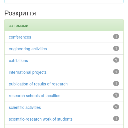
Розкриття
за темами
conferences
1
engineering activities
1
exhibitions
1
international projects
1
publication of results of research
1
research schools of faculties
1
scientific activities
1
scientific-research work of students
1