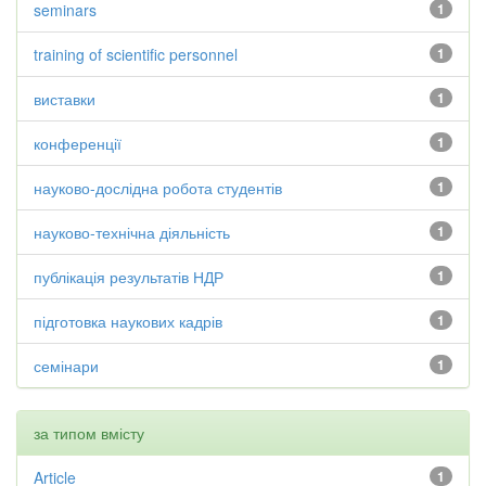
seminars
1
training of scientific personnel
1
виставки
1
конференції
1
науково-дослідна робота студентів
1
науково-технічна діяльність
1
публікація результатів НДР
1
підготовка наукових кадрів
1
семінари
1
за типом вмісту
Article
1