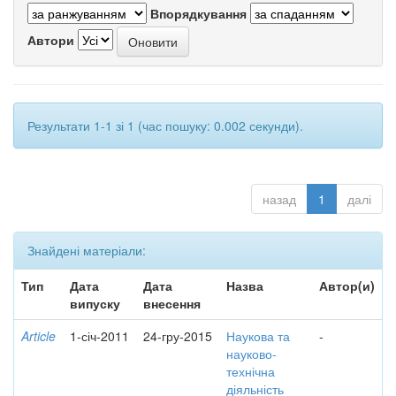
Впорядкування
Автори
Результати 1-1 зі 1 (час пошуку: 0.002 секунди).
назад
1
далі
Знайдені матеріали:
Тип
Дата
Дата
Назва
Автор(и)
випуску
внесення
Article
1-січ-2011
24-гру-2015
Наукова та
-
науково-
технічна
діяльність