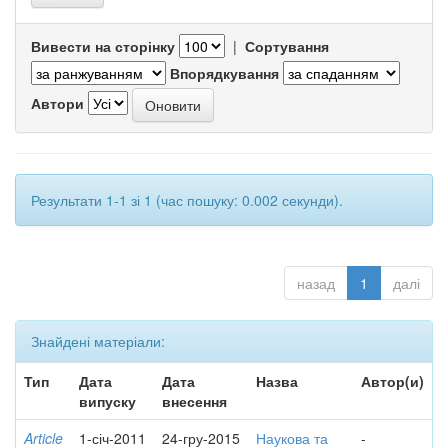
Вивести на сторінку
|
Сортування
Впорядкування
Автори
Результати 1-1 зі 1 (час пошуку: 0.002 секунди).
назад
1
далі
Знайдені матеріали:
Тип
Дата
Дата
Назва
Автор(и)
випуску
внесення
Article
1-січ-2011
24-гру-2015
Наукова та
-