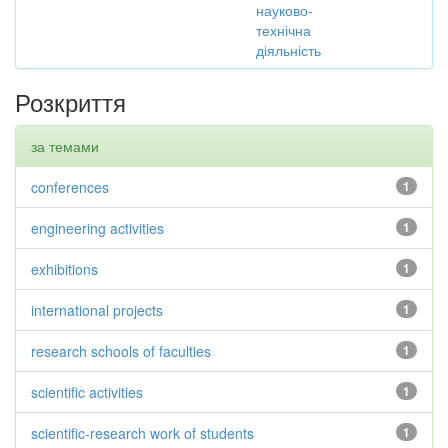
науково-
технічна
діяльність
Розкриття
за темами
conferences
1
engineering activities
1
exhibitions
1
international projects
1
research schools of faculties
1
scientific activities
1
scientific-research work of students
1