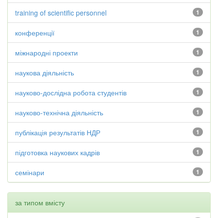
training of scientific personnel
1
конференції
1
міжнародні проекти
1
наукова діяльність
1
науково-дослідна робота студентів
1
науково-технічна діяльність
1
публікація результатів НДР
1
підготовка наукових кадрів
1
семінари
1
за типом вмісту