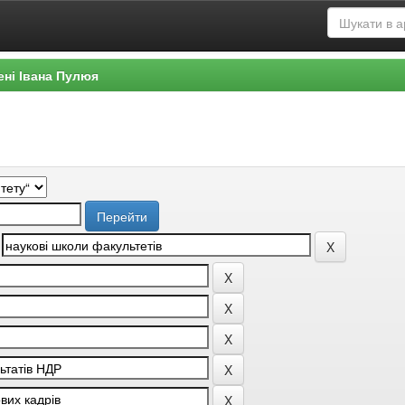
ені Івана Пулюя