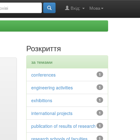
Вхід:
Мова
Розкриття
за темами
conferences
1
engineering activities
1
exhibitions
1
international projects
1
publication of results of research
1
research schools of faculties
1