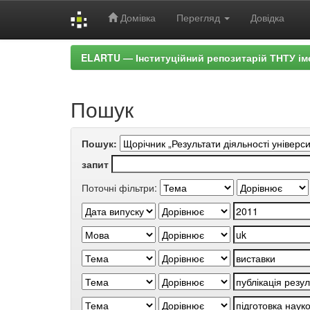
Домівка
Перегляд
Довідка
Skip
ELARTU — Інституційний репозитарій ТНТУ ім
navigation
Пошук
Пошук:
запит
Поточні фільтри: