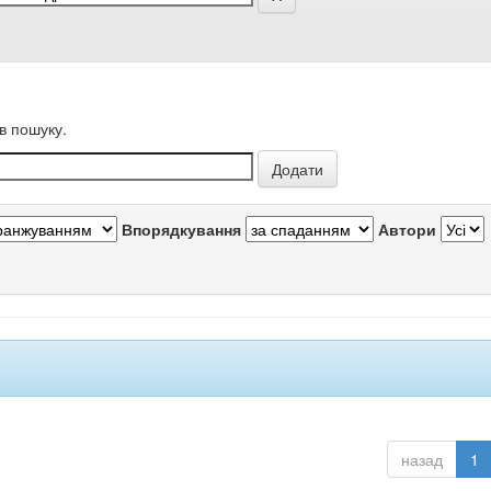
в пошуку.
Впорядкування
Автори
назад
1