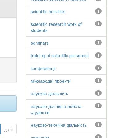
scientific activities
1
scientific-research work of
1
students
seminars
1
training of scientific personnel
1
конференції
1
міжнародні проекти
1
наукова діяльність
1
науково-дослідна робота
1
студентів
науково-технічна діяльність
1
далі
семінари
1