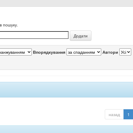
в пошуку.
Впорядкування
Автори
назад
1