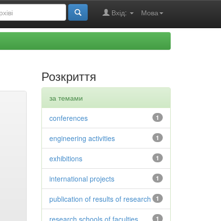
Вхід:
Мова
Розкриття
за темами
conferences
1
engineering activities
1
exhibitions
1
international projects
1
publication of results of research
1
research schools of faculties
1