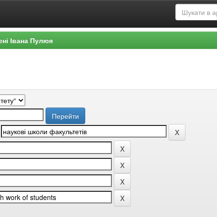
ені Івана Пулюя