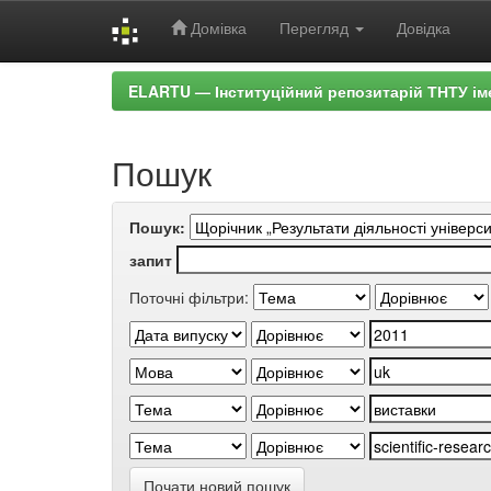
Домівка
Перегляд
Довідка
Skip
ELARTU — Інституційний репозитарій ТНТУ ім
navigation
Пошук
Пошук:
запит
Поточні фільтри:
Почати новий пошук