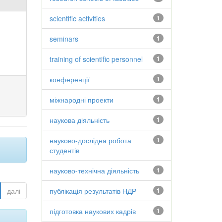
scientific activities
1
seminars
1
training of scientific personnel
1
конференції
1
міжнародні проекти
1
наукова діяльність
1
науково-дослідна робота
1
студентів
науково-технічна діяльність
1
далі
публікація результатів НДР
1
підготовка наукових кадрів
1