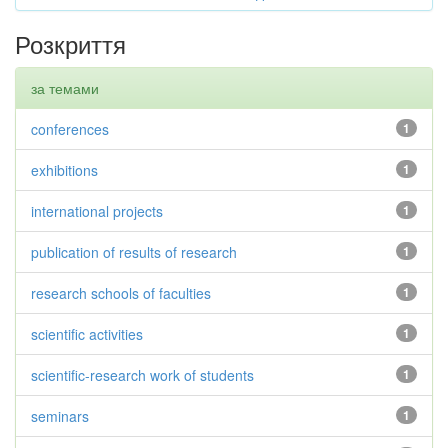
Розкриття
за темами
conferences
1
exhibitions
1
international projects
1
publication of results of research
1
research schools of faculties
1
scientific activities
1
scientific-research work of students
1
seminars
1