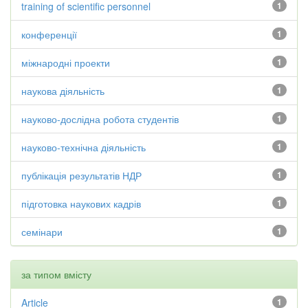
training of scientific personnel
1
конференції
1
міжнародні проекти
1
наукова діяльність
1
науково-дослідна робота студентів
1
науково-технічна діяльність
1
публікація результатів НДР
1
підготовка наукових кадрів
1
семінари
1
за типом вмісту
Article
1