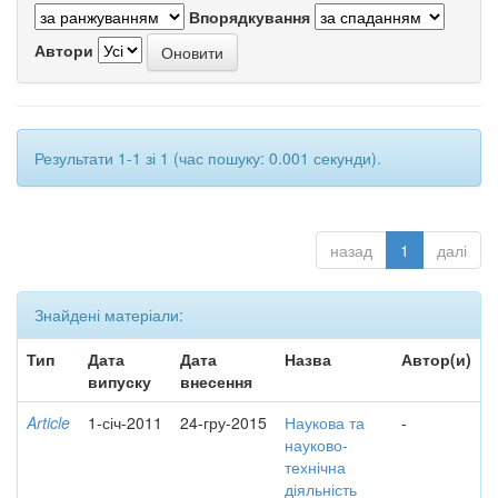
Впорядкування
Автори
Результати 1-1 зі 1 (час пошуку: 0.001 секунди).
назад
1
далі
Знайдені матеріали:
Тип
Дата
Дата
Назва
Автор(и)
випуску
внесення
Article
1-січ-2011
24-гру-2015
Наукова та
-
науково-
технічна
діяльність