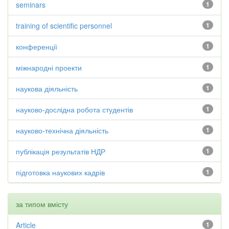
seminars
1
training of scientific personnel
1
конференції
1
міжнародні проекти
1
наукова діяльність
1
науково-дослідна робота студентів
1
науково-технічна діяльність
1
публікація результатів НДР
1
підготовка наукових кадрів
1
за типом вмісту
Article
1