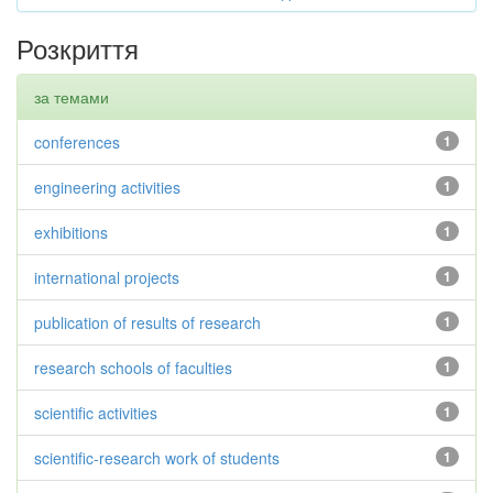
Розкриття
за темами
conferences
1
engineering activities
1
exhibitions
1
international projects
1
publication of results of research
1
research schools of faculties
1
scientific activities
1
scientific-research work of students
1