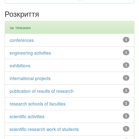
Розкриття
за темами
conferences
1
engineering activities
1
exhibitions
1
international projects
1
publication of results of research
1
research schools of faculties
1
scientific activities
1
scientific-research work of students
1