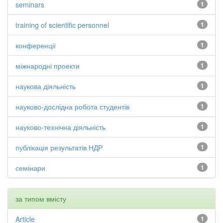
seminars
1
training of scientific personnel
1
конференції
1
міжнародні проекти
1
наукова діяльність
1
науково-дослідна робота студентів
1
науково-технічна діяльність
1
публікація результатів НДР
1
семінари
1
за типом вмісту
Article
1