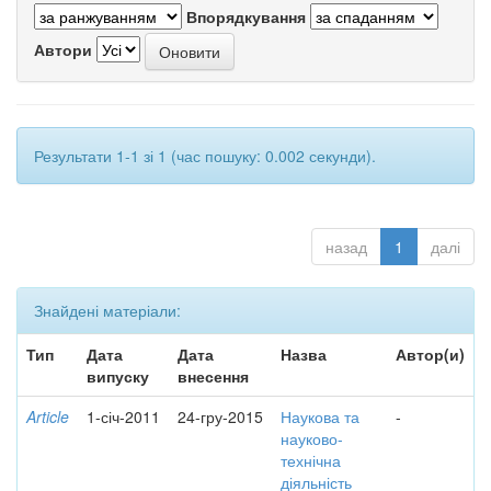
Впорядкування
Автори
Результати 1-1 зі 1 (час пошуку: 0.002 секунди).
назад
1
далі
Знайдені матеріали:
Тип
Дата
Дата
Назва
Автор(и)
випуску
внесення
Article
1-січ-2011
24-гру-2015
Наукова та
-
науково-
технічна
діяльність