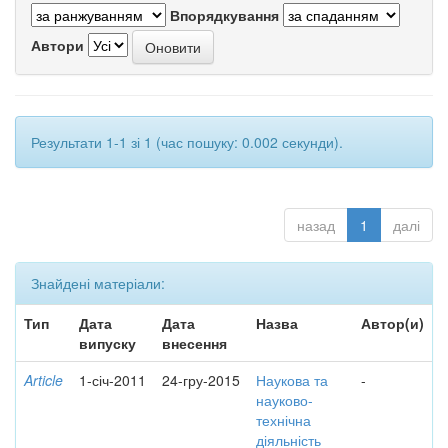
Впорядкування
Автори
Результати 1-1 зі 1 (час пошуку: 0.002 секунди).
назад
1
далі
Знайдені матеріали:
Тип
Дата
Дата
Назва
Автор(и)
випуску
внесення
Article
1-січ-2011
24-гру-2015
Наукова та
-
науково-
технічна
діяльність