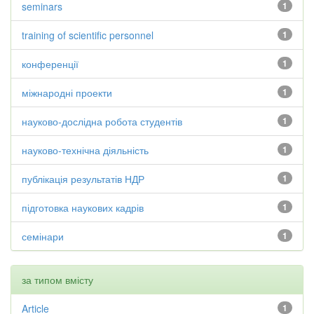
seminars
1
training of scientific personnel
1
конференції
1
міжнародні проекти
1
науково-дослідна робота студентів
1
науково-технічна діяльність
1
публікація результатів НДР
1
підготовка наукових кадрів
1
семінари
1
за типом вмісту
Article
1