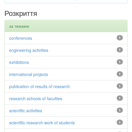
Розкриття
за темами
conferences
1
engineering activities
1
exhibitions
1
international projects
1
publication of results of research
1
research schools of faculties
1
scientific activities
1
scientific-research work of students
1