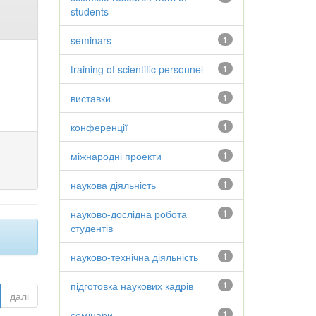
students
seminars
1
training of scientific personnel
1
виставки
1
конференції
1
міжнародні проекти
1
наукова діяльність
1
науково-дослідна робота
1
студентів
науково-технічна діяльність
1
підготовка наукових кадрів
1
далі
семінари
1