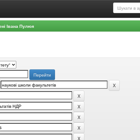
ені Івана Пулюя