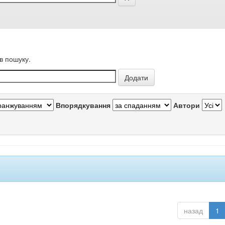
в пошуку.
Впорядкування
Автори
назад
1