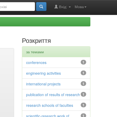
Вхід:
Мова
Розкриття
за темами
conferences
1
engineering activities
1
international projects
1
publication of results of research
1
research schools of faculties
1
scientific-research work of
1