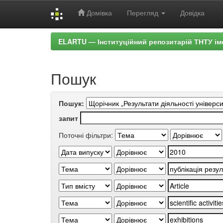
Домівка
Перегляд
Довідка
Skip
ELARTU — Інституційний репозитарій ТНТУ ім
navigation
Пошук
Пошук:
запит
Поточні фільтри: