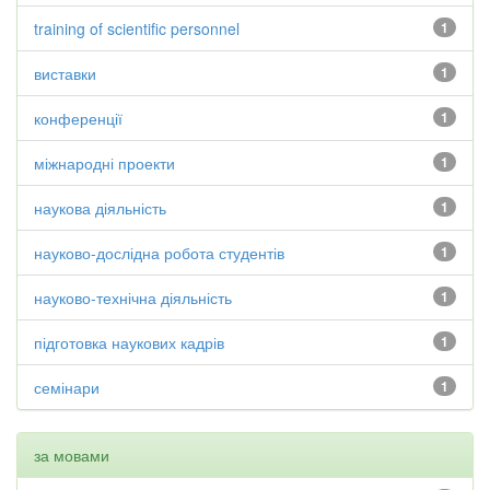
training of scientific personnel
1
виставки
1
конференції
1
міжнародні проекти
1
наукова діяльність
1
науково-дослідна робота студентів
1
науково-технічна діяльність
1
підготовка наукових кадрів
1
семінари
1
за мовами