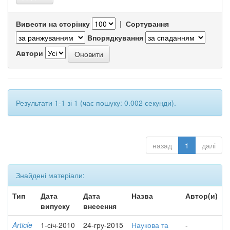
Вивести на сторінку
|
Сортування
Впорядкування
Автори
Результати 1-1 зі 1 (час пошуку: 0.002 секунди).
назад
1
далі
Знайдені матеріали:
Тип
Дата
Дата
Назва
Автор(и)
випуску
внесення
Article
1-січ-2010
24-гру-2015
Наукова та
-