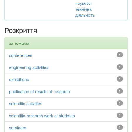
науково-
технічна
діяльність
Розкриття
за темами
conferences
1
engineering activities
1
exhibitions
1
publication of results of research
1
scientific activities
1
scientific-research work of students
1
seminars
1