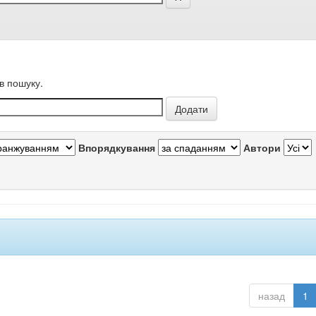
в пошуку.
Впорядкування
Автори
назад
1