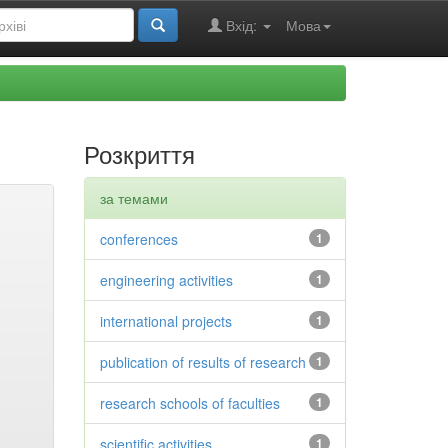
Вхід:
Мова
Розкриття
за темами
conferences
1
engineering activities
1
international projects
1
publication of results of research
1
research schools of faculties
1
scientific activities
1