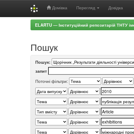
Домівка
Перегляд
Довідка
Skip
ELARTU — Інституційний репозитарій ТНТУ ім
navigation
Пошук
Пошук:
запит
Поточні фільтри: