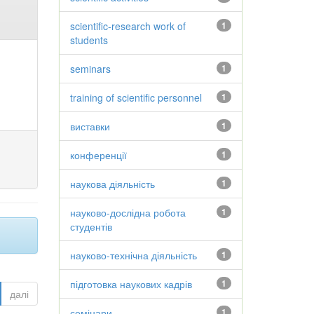
scientific-research work of
1
students
seminars
1
training of scientific personnel
1
виставки
1
конференції
1
наукова діяльність
1
науково-дослідна робота
1
студентів
науково-технічна діяльність
1
підготовка наукових кадрів
1
далі
семінари
1