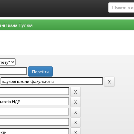
ені Івана Пулюя