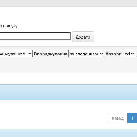
в пошуку.
Впорядкування
Автори
назад
1