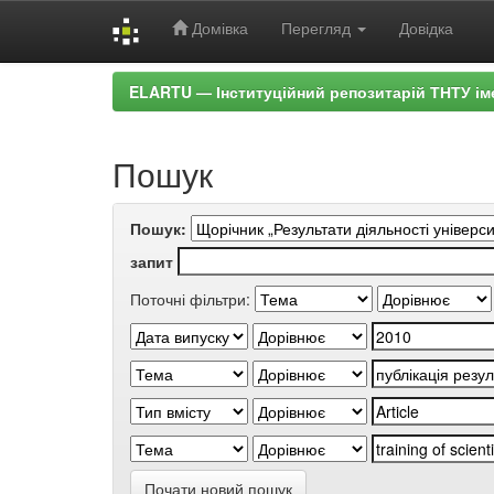
Домівка
Перегляд
Довідка
Skip
ELARTU — Інституційний репозитарій ТНТУ ім
navigation
Пошук
Пошук:
запит
Поточні фільтри:
Почати новий пошук