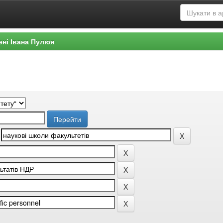
ені Івана Пулюя