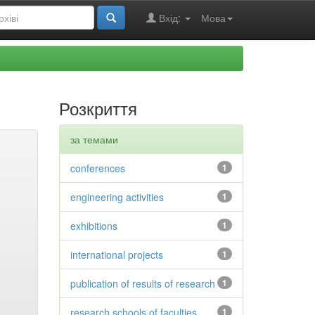
Вхід:
Мова
Розкриття
за темами
conferences
1
engineering activities
1
exhibitions
1
international projects
1
publication of results of research
1
research schools of faculties
1