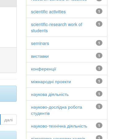
scientific activities
1
scientific-research work of
1
students
seminars
1
виставки
1
конференції
1
міжнародні проекти
1
наукова діяльність
1
науково-дослідна робота
1
студентів
далі
науково-технічна діяльність
1
підготовка наукових кадрів
1