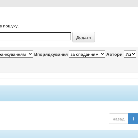
в пошуку.
Впорядкування
Автори
назад
1