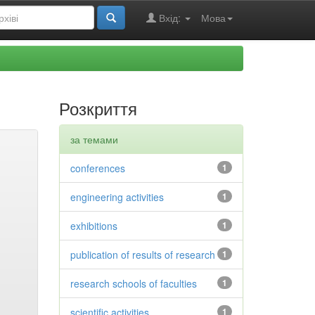
Вхід:
Мова
Розкриття
за темами
conferences
1
engineering activities
1
exhibitions
1
publication of results of research
1
research schools of faculties
1
scientific activities
1