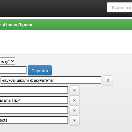
ені Івана Пулюя