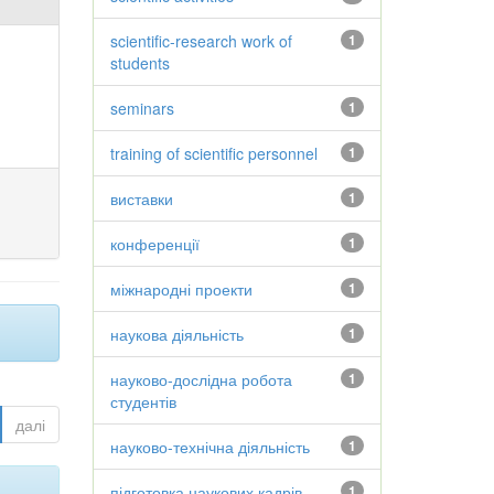
scientific-research work of
1
students
seminars
1
training of scientific personnel
1
виставки
1
конференції
1
міжнародні проекти
1
наукова діяльність
1
науково-дослідна робота
1
студентів
далі
науково-технічна діяльність
1
підготовка наукових кадрів
1