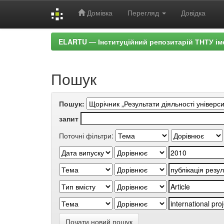
Домівка
Перегляд
Довідка
Skip
ELARTU — Інституційний репозитарій ТНТУ ім
navigation
Пошук
Пошук:
запит
Поточні фільтри:
Почати новий пошук