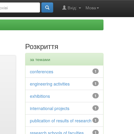
Вхід:
Мова
Розкриття
за темами
conferences
1
engineering activities
1
exhibitions
1
international projects
1
publication of results of research
1
research schools of faculties
1