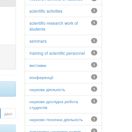
scientific activities
1
scientific-research work of
1
students
seminars
1
training of scientific personnel
1
виставки
1
конференції
1
наукова діяльність
1
науково-дослідна робота
1
студентів
далі
науково-технічна діяльність
1
підготовка наукових кадрів
1