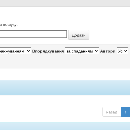
в пошуку.
Впорядкування
Автори
назад
1