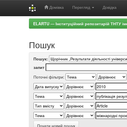
Домівка
Перегляд
Довідка
Skip
ELARTU — Інституційний репозитарій ТНТУ ім
navigation
Пошук
Пошук:
запит
Поточні фільтри:
Почати новий пошук