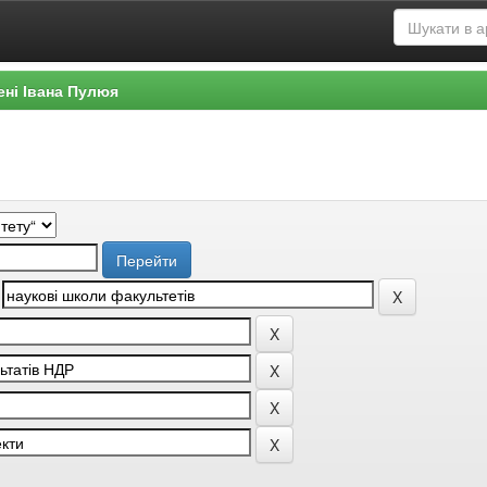
ені Івана Пулюя