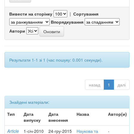
Вивести на сторінку
|
Сортування
Впорядкування
Автори
Результати 1-1 зі 1 (час пошуку: 0.001 секунди).
назад
1
далі
Знайдені матеріали:
Тип
Дата
Дата
Назва
Автор(и)
випуску
внесення
Article
1-січ-2010
24-гру-2015
Наукова та
-