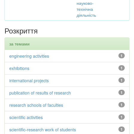
науково-
технічна
діяльність
Розкриття
за темами
engineering activities
1
exhibitions
1
international projects
1
publication of results of research
1
research schools of faculties
1
scientific activities
1
scientific-research work of students
1