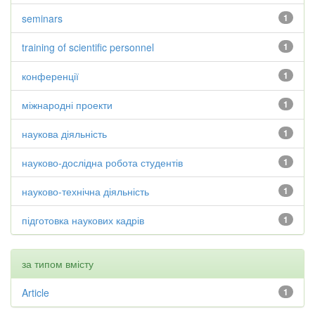
seminars
1
training of scientific personnel
1
конференції
1
міжнародні проекти
1
наукова діяльність
1
науково-дослідна робота студентів
1
науково-технічна діяльність
1
підготовка наукових кадрів
1
за типом вмісту
Article
1