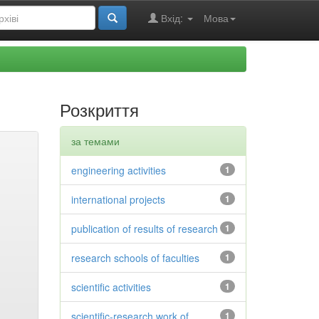
Вхід:
Мова
Розкриття
за темами
engineering activities
1
international projects
1
publication of results of research
1
research schools of faculties
1
scientific activities
1
scientific-research work of
1