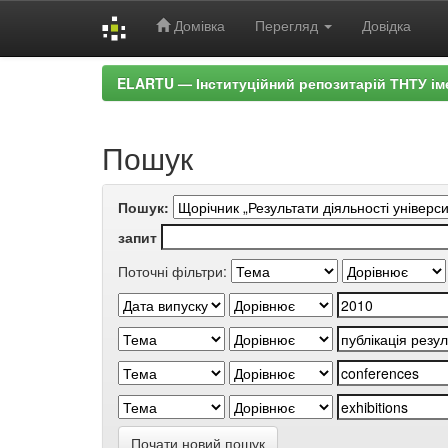
Домівка
Перегляд
Довідка
Skip
ELARTU — Інституційний репозитарій ТНТУ ім
navigation
Пошук
Пошук:
запит
Поточні фільтри:
Почати новий пошук