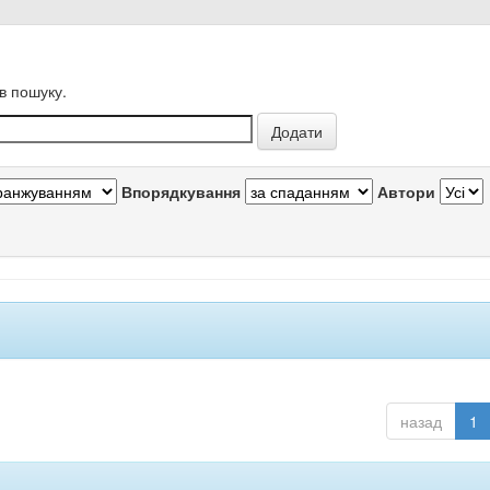
в пошуку.
Впорядкування
Автори
назад
1