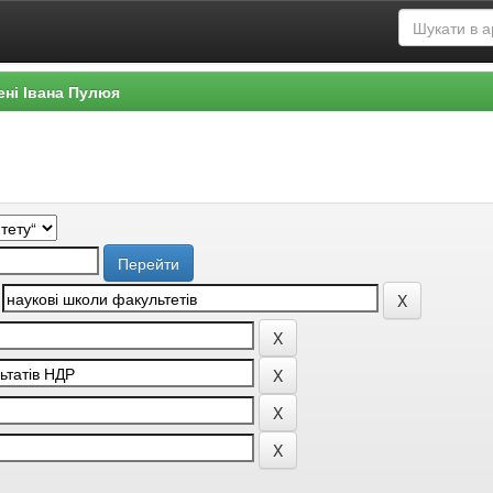
ені Івана Пулюя