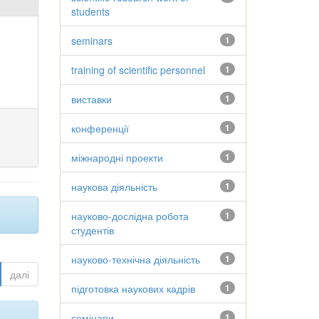
students
seminars
1
training of scientific personnel
1
виставки
1
конференції
1
міжнародні проекти
1
наукова діяльність
1
науково-дослідна робота
1
студентів
науково-технічна діяльність
1
далі
підготовка наукових кадрів
1
семінари
1