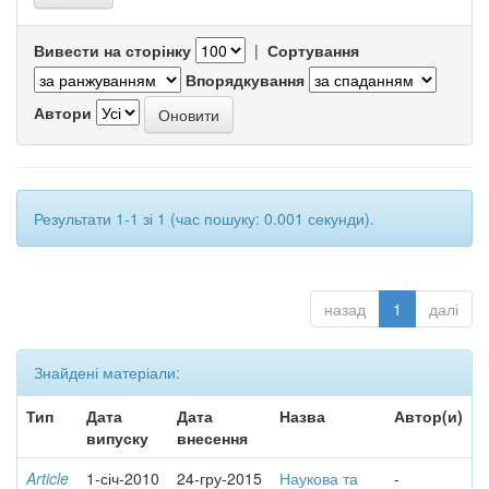
Вивести на сторінку
|
Сортування
Впорядкування
Автори
Результати 1-1 зі 1 (час пошуку: 0.001 секунди).
назад
1
далі
Знайдені матеріали:
Тип
Дата
Дата
Назва
Автор(и)
випуску
внесення
Article
1-січ-2010
24-гру-2015
Наукова та
-