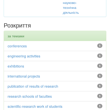
науково-
технічна
діяльність
Розкриття
за темами
conferences
1
engineering activities
1
exhibitions
1
international projects
1
publication of results of research
1
research schools of faculties
1
scientific-research work of students
1