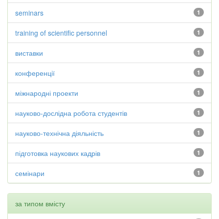
seminars
1
training of scientific personnel
1
виставки
1
конференції
1
міжнародні проекти
1
науково-дослідна робота студентів
1
науково-технічна діяльність
1
підготовка наукових кадрів
1
семінари
1
за типом вмісту