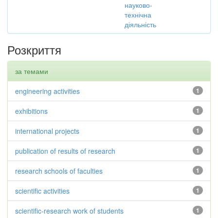
науково-
технічна
діяльність
Розкриття
за темами
engineering activities
1
exhibitions
1
international projects
1
publication of results of research
1
research schools of faculties
1
scientific activities
1
scientific-research work of students
1