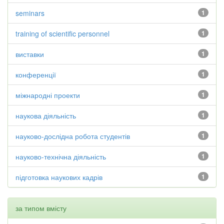
seminars
1
training of scientific personnel
1
виставки
1
конференції
1
міжнародні проекти
1
наукова діяльність
1
науково-дослідна робота студентів
1
науково-технічна діяльність
1
підготовка наукових кадрів
1
за типом вмісту