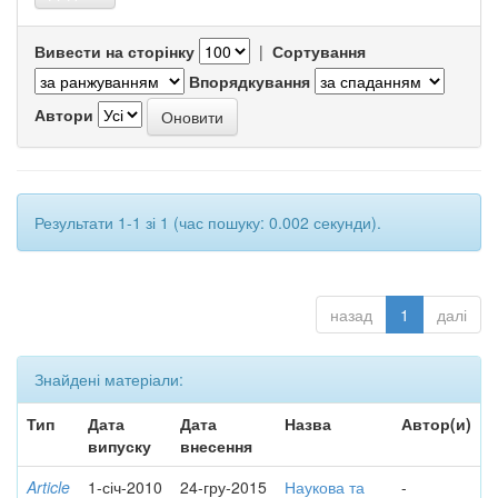
Вивести на сторінку
|
Сортування
Впорядкування
Автори
Результати 1-1 зі 1 (час пошуку: 0.002 секунди).
назад
1
далі
Знайдені матеріали:
Тип
Дата
Дата
Назва
Автор(и)
випуску
внесення
Article
1-січ-2010
24-гру-2015
Наукова та
-