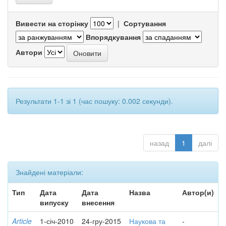
Вивести на сторінку
|
Сортування
Впорядкування
Автори
Результати 1-1 зі 1 (час пошуку: 0.002 секунди).
назад
1
далі
Знайдені матеріали:
Тип
Дата
Дата
Назва
Автор(и)
випуску
внесення
Article
1-січ-2010
24-гру-2015
Наукова та
-