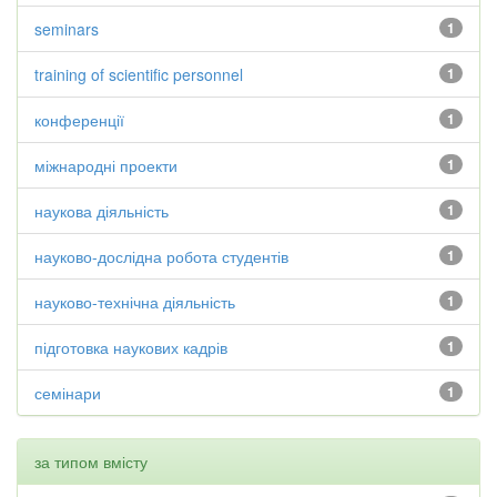
seminars
1
training of scientific personnel
1
конференції
1
міжнародні проекти
1
наукова діяльність
1
науково-дослідна робота студентів
1
науково-технічна діяльність
1
підготовка наукових кадрів
1
семінари
1
за типом вмісту