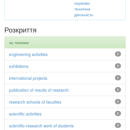
науково-
технічна
діяльність
Розкриття
за темами
engineering activities
1
exhibitions
1
international projects
1
publication of results of research
1
research schools of faculties
1
scientific activities
1
scientific-research work of students
1