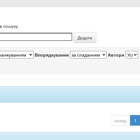
в пошуку.
Впорядкування
Автори
назад
1