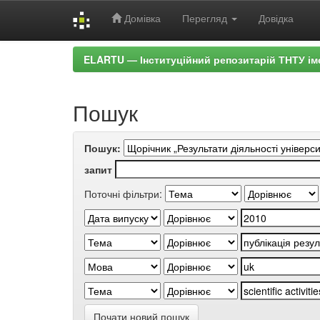
Домівка
Перегляд
Довідка
Skip
ELARTU — Інституційний репозитарій ТНТУ ім
navigation
Пошук
Пошук:
запит
Поточні фільтри:
Почати новий пошук