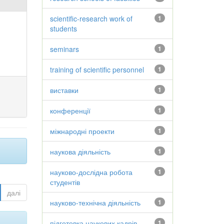
scientific-research work of
1
students
seminars
1
training of scientific personnel
1
виставки
1
конференції
1
міжнародні проекти
1
наукова діяльність
1
науково-дослідна робота
1
студентів
далі
науково-технічна діяльність
1
підготовка наукових кадрів
1