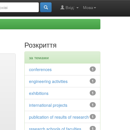
Вхід:
Мова
Розкриття
за темами
conferences
1
engineering activities
1
exhibitions
1
international projects
1
publication of results of research
1
research schools of faculties
1