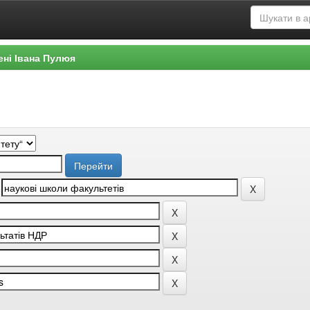
ені Івана Пулюя