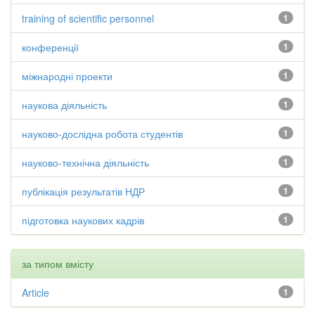
training of scientific personnel
1
конференції
1
міжнародні проекти
1
наукова діяльність
1
науково-дослідна робота студентів
1
науково-технічна діяльність
1
публікація результатів НДР
1
підготовка наукових кадрів
1
за типом вмісту
Article
1