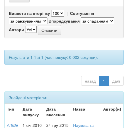
Вивести на сторінку
|
Сортування
Впорядкування
Автори
Результати 1-1 зі 1 (час пошуку: 0.002 секунди).
назад
1
далі
Знайдені матеріали:
Тип
Дата
Дата
Назва
Автор(и)
випуску
внесення
Article
1-січ-2010
24-гру-2015
Наукова та
-