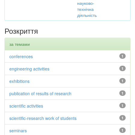
науково-
технічна
діяльність
Розкриття
за темами
conferences
1
engineering activities
1
exhibitions
1
publication of results of research
1
scientific activities
1
scientific-research work of students
1
seminars
1