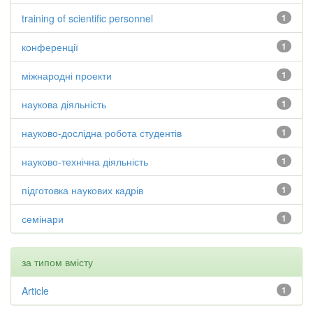
training of scientific personnel
1
конференції
1
міжнародні проекти
1
наукова діяльність
1
науково-дослідна робота студентів
1
науково-технічна діяльність
1
підготовка наукових кадрів
1
семінари
1
за типом вмісту
Article
1