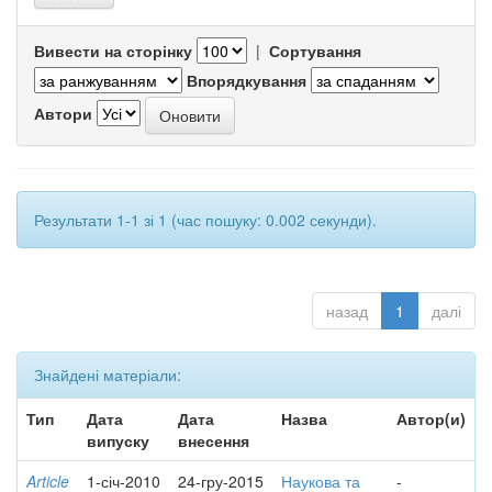
Вивести на сторінку
|
Сортування
Впорядкування
Автори
Результати 1-1 зі 1 (час пошуку: 0.002 секунди).
назад
1
далі
Знайдені матеріали:
Тип
Дата
Дата
Назва
Автор(и)
випуску
внесення
Article
1-січ-2010
24-гру-2015
Наукова та
-