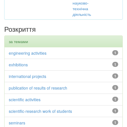
науково-
технічна
діяльність
Розкриття
за темами
engineering activities
1
exhibitions
1
international projects
1
publication of results of research
1
scientific activities
1
scientific-research work of students
1
seminars
1