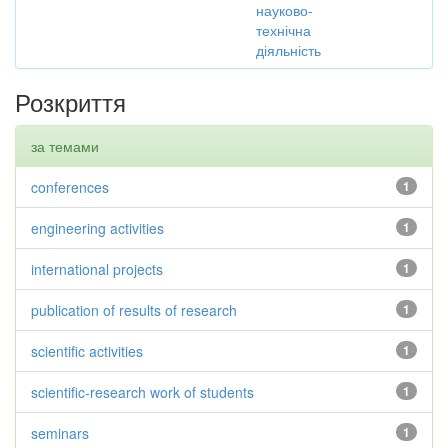
науково-
технічна
діяльність
Розкриття
за темами
conferences
1
engineering activities
1
international projects
1
publication of results of research
1
scientific activities
1
scientific-research work of students
1
seminars
1