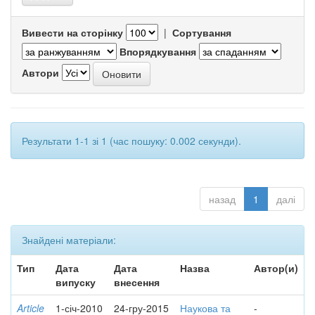
Вивести на сторінку
|
Сортування
Впорядкування
Автори
Результати 1-1 зі 1 (час пошуку: 0.002 секунди).
назад
1
далі
Знайдені матеріали:
Тип
Дата
Дата
Назва
Автор(и)
випуску
внесення
Article
1-січ-2010
24-гру-2015
Наукова та
-