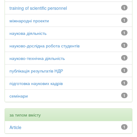
training of scientific personnel
1
міжнародні проекти
1
наукова діяльність
1
науково-дослідна робота студентів
1
науково-технічна діяльність
1
публікація результатів НДР
1
підготовка наукових кадрів
1
семінари
1
за типом вмісту
Article
1