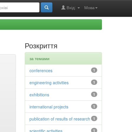
Вхід:
Мова
Розкриття
за темами
conferences
1
engineering activities
1
exhibitions
1
international projects
1
publication of results of research
1
scientific activities
1