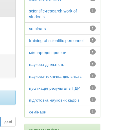
scientific-research work of
1
students
seminars
1
training of scientific personnel
1
міжнародні проекти
1
наукова діяльність
1
науково-технічна діяльність
1
публікація результатів НДР
1
підготовка наукових кадрів
1
семінари
1
далі
за типом вмісту