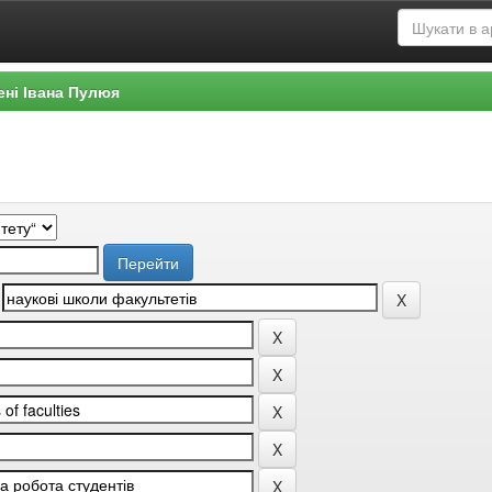
ені Івана Пулюя