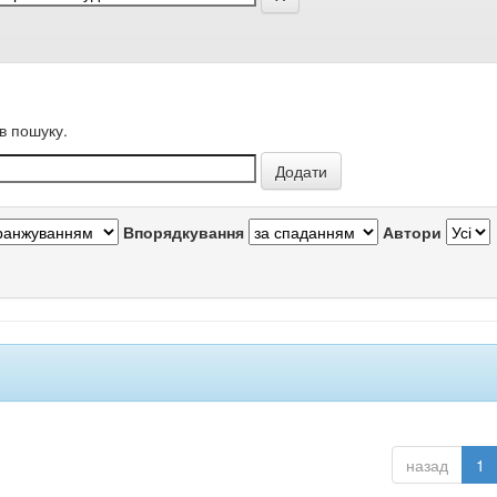
в пошуку.
Впорядкування
Автори
назад
1