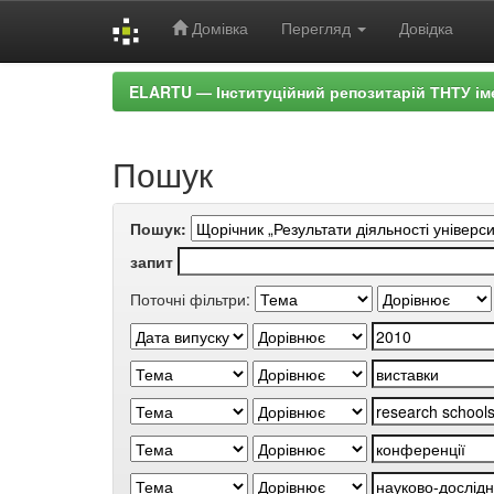
Домівка
Перегляд
Довідка
Skip
ELARTU — Інституційний репозитарій ТНТУ ім
navigation
Пошук
Пошук:
запит
Поточні фільтри: