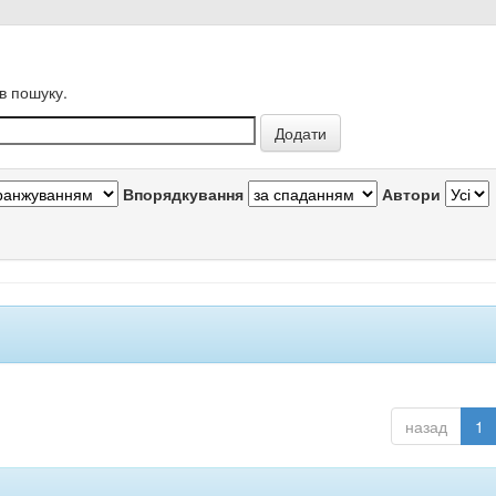
в пошуку.
Впорядкування
Автори
назад
1