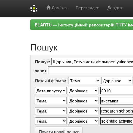
Домівка
Перегляд
Довідка
Skip
ELARTU — Інституційний репозитарій ТНТУ ім
navigation
Пошук
Пошук:
запит
Поточні фільтри:
Почати новий пошук