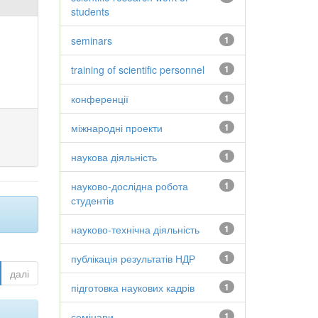
students
seminars
1
training of scientific personnel
1
конференції
1
міжнародні проекти
1
наукова діяльність
1
науково-дослідна робота
1
студентів
науково-технічна діяльність
1
публікація результатів НДР
1
далі
підготовка наукових кадрів
1
семінари
1