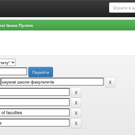
ені Івана Пулюя