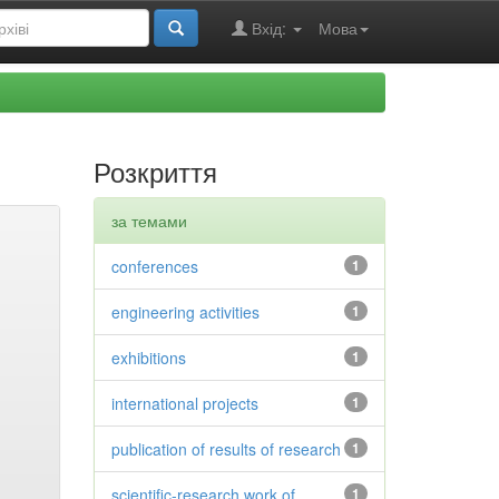
Вхід:
Мова
Розкриття
за темами
conferences
1
engineering activities
1
exhibitions
1
international projects
1
publication of results of research
1
scientific-research work of
1