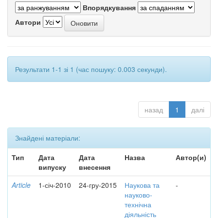
Впорядкування
Автори
Результати 1-1 зі 1 (час пошуку: 0.003 секунди).
назад
1
далі
Знайдені матеріали:
Тип
Дата
Дата
Назва
Автор(и)
випуску
внесення
Article
1-січ-2010
24-гру-2015
Наукова та
-
науково-
технічна
діяльність