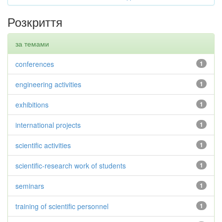
Розкриття
за темами
conferences
1
engineering activities
1
exhibitions
1
international projects
1
scientific activities
1
scientific-research work of students
1
seminars
1
training of scientific personnel
1