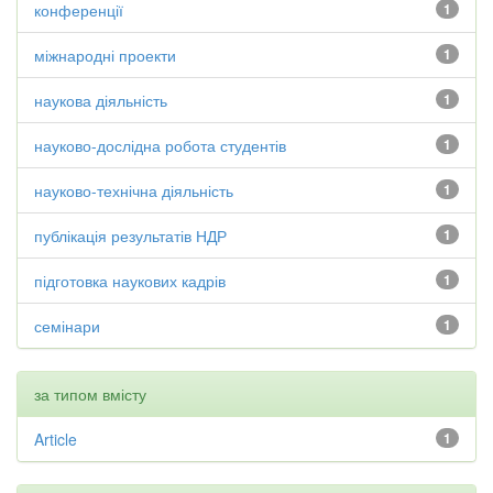
конференції
1
міжнародні проекти
1
наукова діяльність
1
науково-дослідна робота студентів
1
науково-технічна діяльність
1
публікація результатів НДР
1
підготовка наукових кадрів
1
семінари
1
за типом вмісту
Article
1