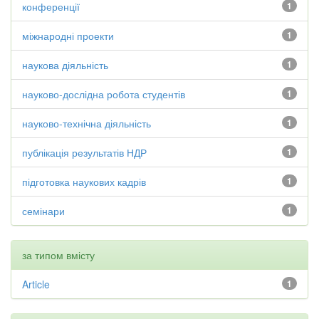
конференції
1
міжнародні проекти
1
наукова діяльність
1
науково-дослідна робота студентів
1
науково-технічна діяльність
1
публікація результатів НДР
1
підготовка наукових кадрів
1
семінари
1
за типом вмісту
Article
1