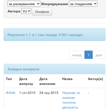
Впорядкування
Автори
Результати 1-1 зі 1 (час пошуку: 0.001 секунди).
назад
1
далі
Знайдені матеріали:
Тип
Дата
Дата
Назва
Автор(и)
випуску
внесення
Article
1-січ-2010
24-гру-2015
Наукова та
-
науково-
технічна
діяльність