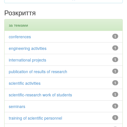
Розкриття
за темами
conferences
1
engineering activities
1
international projects
1
publication of results of research
1
scientific activities
1
scientific-research work of students
1
seminars
1
training of scientific personnel
1