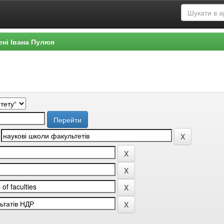
ені Івана Пулюя