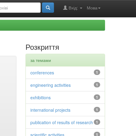
Вхід:
Мова
Розкриття
за темами
conferences
1
engineering activities
1
exhibitions
1
international projects
1
publication of results of research
1
scientific activities
1