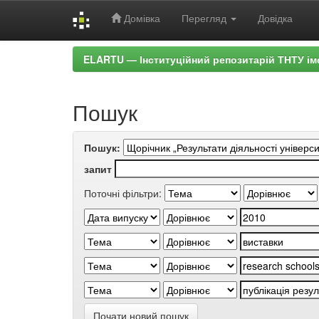
Домівка
Перегляд
Довідка
Skip
ELARTU — Інституційний репозитарій ТНТУ ім
navigation
Пошук
Пошук:
запит
Поточні фільтри:
Почати новий пошук