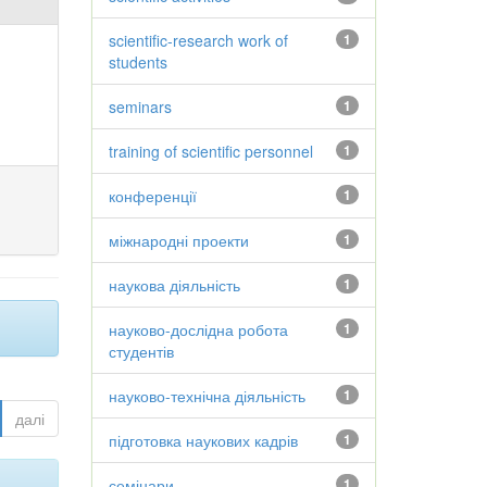
scientific-research work of
1
students
seminars
1
training of scientific personnel
1
конференції
1
міжнародні проекти
1
наукова діяльність
1
науково-дослідна робота
1
студентів
науково-технічна діяльність
1
далі
підготовка наукових кадрів
1
семінари
1