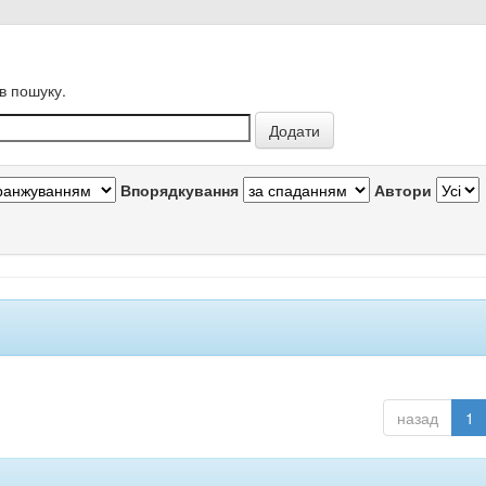
в пошуку.
Впорядкування
Автори
назад
1