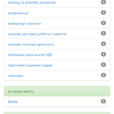
training of scientific personnel
1
конференції
1
міжнародні проекти
1
науково-дослідна робота студентів
1
науково-технічна діяльність
1
публікація результатів НДР
1
підготовка наукових кадрів
1
семінари
1
за типом вмісту
Article
1