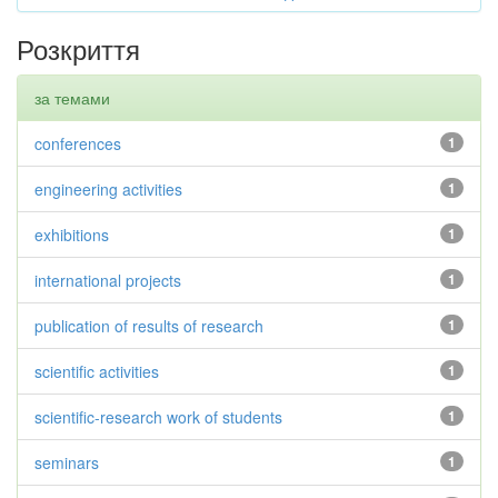
Розкриття
за темами
conferences
1
engineering activities
1
exhibitions
1
international projects
1
publication of results of research
1
scientific activities
1
scientific-research work of students
1
seminars
1