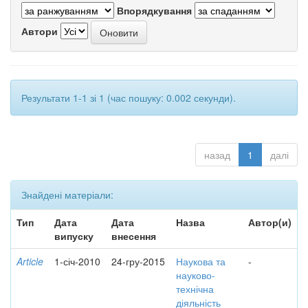
Впорядкування
Автори
Результати 1-1 зі 1 (час пошуку: 0.002 секунди).
назад
1
далі
Знайдені матеріали:
Тип
Дата
Дата
Назва
Автор(и)
випуску
внесення
Article
1-січ-2010
24-гру-2015
Наукова та
-
науково-
технічна
діяльність