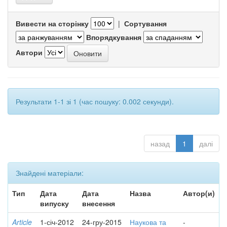
Вивести на сторінку
|
Сортування
Впорядкування
Автори
Результати 1-1 зі 1 (час пошуку: 0.002 секунди).
назад
1
далі
Знайдені матеріали:
Тип
Дата
Дата
Назва
Автор(и)
випуску
внесення
Article
1-січ-2012
24-гру-2015
Наукова та
-