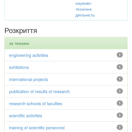
науково-
технічна
діяльність
Розкриття
за темами
engineering activities
1
exhibitions
1
international projects
1
publication of results of research
1
research schools of faculties
1
scientific activities
1
training of scientific personnel
1