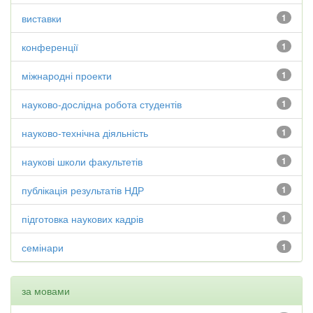
виставки
1
конференції
1
міжнародні проекти
1
науково-дослідна робота студентів
1
науково-технічна діяльність
1
наукові школи факультетів
1
публікація результатів НДР
1
підготовка наукових кадрів
1
семінари
1
за мовами