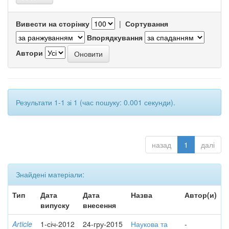
Вивести на сторінку
|
Сортування
Впорядкування
Автори
Результати 1-1 зі 1 (час пошуку: 0.001 секунди).
назад
1
далі
Знайдені матеріали:
Тип
Дата
Дата
Назва
Автор(и)
випуску
внесення
Article
1-січ-2012
24-гру-2015
Наукова та
-