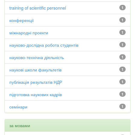
training of scientific personnel
1
конференції
1
міжнародні проекти
1
науково-дослідна робота студентів
1
науково-технічна діяльність
1
наукові школи факультетів
1
публікація результатів НДР
1
підготовка наукових кадрів
1
семінари
1
за мовами