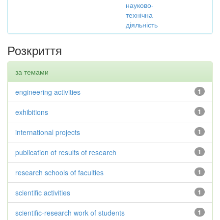
науково-
технічна
діяльність
Розкриття
за темами
engineering activities
1
exhibitions
1
international projects
1
publication of results of research
1
research schools of faculties
1
scientific activities
1
scientific-research work of students
1