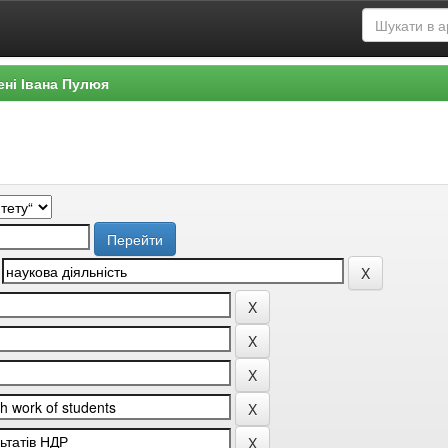
ені Івана Пулюя