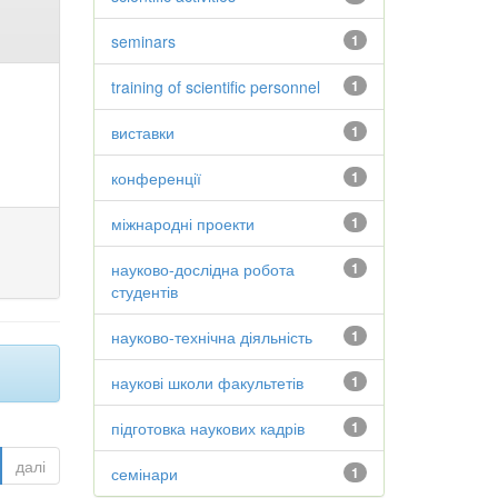
seminars
1
training of scientific personnel
1
виставки
1
конференції
1
міжнародні проекти
1
науково-дослідна робота
1
студентів
науково-технічна діяльність
1
наукові школи факультетів
1
підготовка наукових кадрів
1
далі
семінари
1