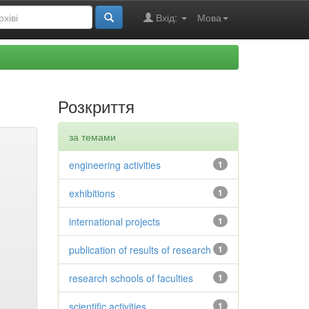
Вхід:
Мова
Розкриття
за темами
engineering activities
1
exhibitions
1
international projects
1
publication of results of research
1
research schools of faculties
1
scientific activities
1