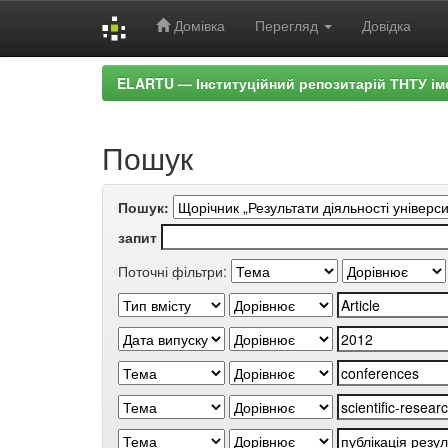
Домівка
Перегляд
Довідка
Skip
ELARTU — Інституційний репозитарій ТНТУ ім
navigation
Пошук
Пошук:
запит
Поточні фільтри: