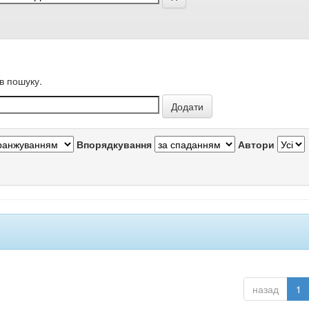
в пошуку.
Впорядкування
Автори
назад
1