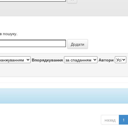
в пошуку.
Впорядкування
Автори
назад
1