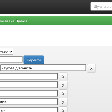
ені Івана Пулюя