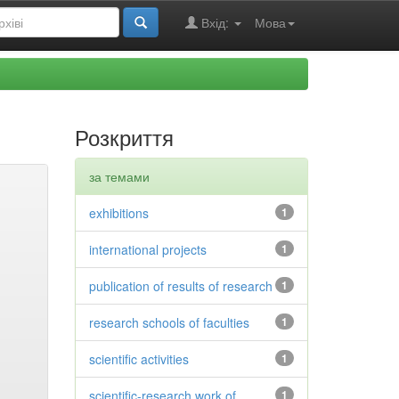
Вхід:
Мова
Розкриття
за темами
exhibitions
1
international projects
1
publication of results of research
1
research schools of faculties
1
scientific activities
1
scientific-research work of
1