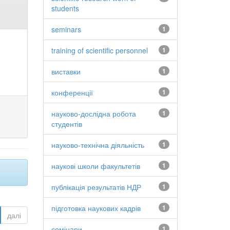
students
seminars
1
training of scientific personnel
1
виставки
1
конференції
1
науково-дослідна робота
1
студентів
науково-технічна діяльність
1
наукові школи факультетів
1
публікація результатів НДР
1
підготовка наукових кадрів
1
далі
семінари
1