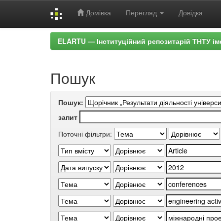
Домівка
Перегляд
Довідка
Skip
ELARTU — Інституційний репозитарій ТНТУ ім
navigation
Пошук
Пошук:
запит
Поточні фільтри: