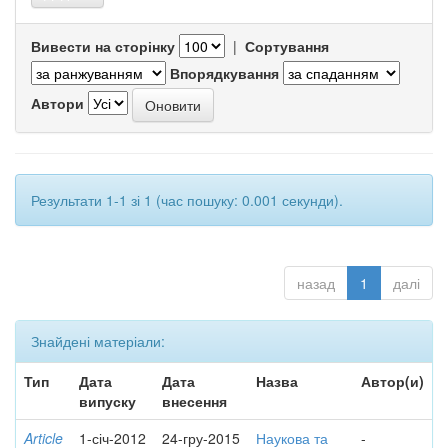
Вивести на сторінку
|
Сортування
Впорядкування
Автори
Результати 1-1 зі 1 (час пошуку: 0.001 секунди).
назад
1
далі
Знайдені матеріали:
Тип
Дата
Дата
Назва
Автор(и)
випуску
внесення
Article
1-січ-2012
24-гру-2015
Наукова та
-