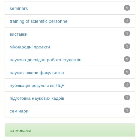
seminars
1
training of scientific personnel
1
виставки
1
міжнародні проекти
1
науково-дослідна робота студентів
1
наукові школи факультетів
1
публікація результатів НДР
1
підготовка наукових кадрів
1
семінари
1
за мовами