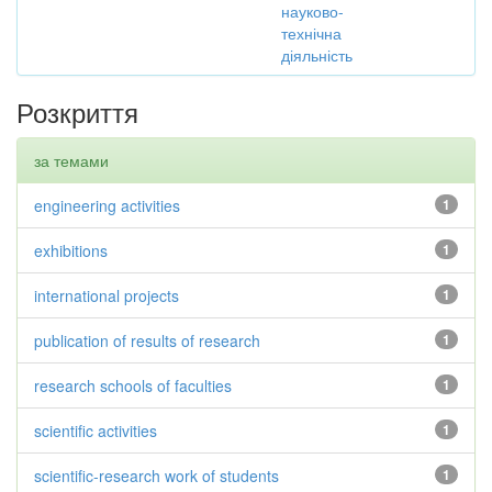
науково-
технічна
діяльність
Розкриття
за темами
engineering activities
1
exhibitions
1
international projects
1
publication of results of research
1
research schools of faculties
1
scientific activities
1
scientific-research work of students
1