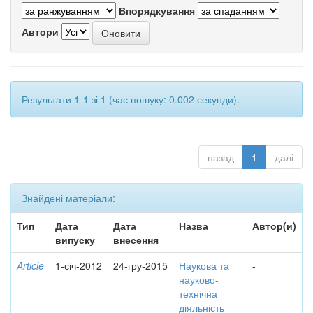
Впорядкування
Автори
Результати 1-1 зі 1 (час пошуку: 0.002 секунди).
назад
1
далі
Знайдені матеріали:
Тип
Дата
Дата
Назва
Автор(и)
випуску
внесення
Article
1-січ-2012
24-гру-2015
Наукова та
-
науково-
технічна
діяльність