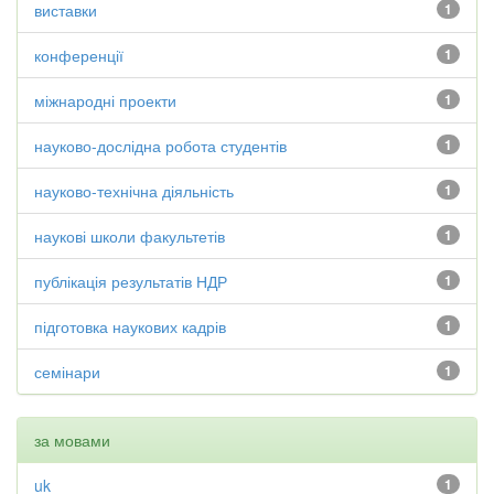
виставки
1
конференції
1
міжнародні проекти
1
науково-дослідна робота студентів
1
науково-технічна діяльність
1
наукові школи факультетів
1
публікація результатів НДР
1
підготовка наукових кадрів
1
семінари
1
за мовами
uk
1