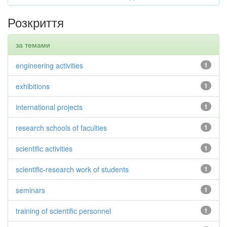
Розкриття
за темами
engineering activities
1
exhibitions
1
international projects
1
research schools of faculties
1
scientific activities
1
scientific-research work of students
1
seminars
1
training of scientific personnel
1