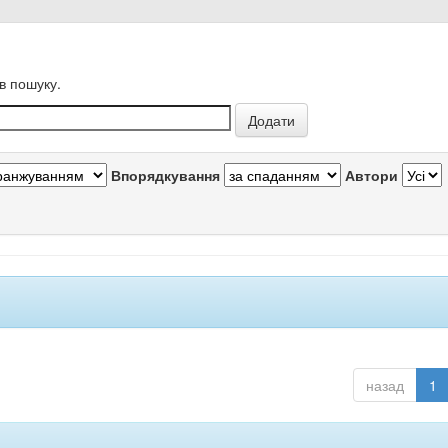
в пошуку.
Впорядкування
Автори
назад
1