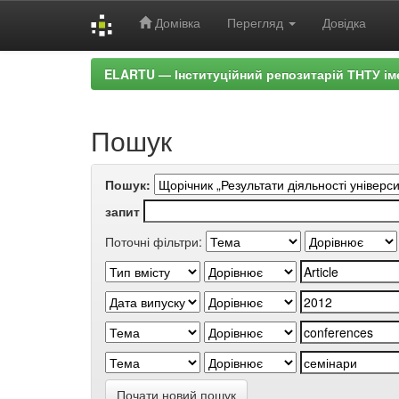
Домівка
Перегляд
Довідка
Skip
ELARTU — Інституційний репозитарій ТНТУ ім
navigation
Пошук
Пошук:
запит
Поточні фільтри:
Почати новий пошук