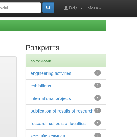
Вхід:
Мова
Розкриття
за темами
engineering activities
1
exhibitions
1
international projects
1
publication of results of research
1
research schools of faculties
1
scientific activities
1