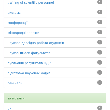
training of scientific personnel
1
виставки
1
конференції
1
міжнародні проекти
1
науково-дослідна робота студентів
1
наукові школи факультетів
1
публікація результатів НДР
1
підготовка наукових кадрів
1
семінари
1
за мовами
uk
1