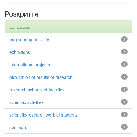
Розкриття
за темами
engineering activities
1
exhibitions
1
international projects
1
publication of results of research
1
research schools of faculties
1
scientific activities
1
scientific-research work of students
1
seminars
1