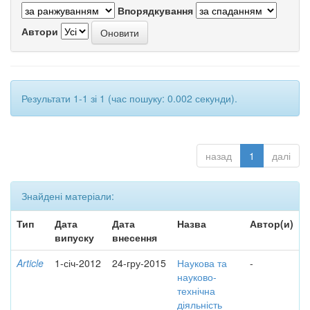
Впорядкування
Автори
Результати 1-1 зі 1 (час пошуку: 0.002 секунди).
назад
1
далі
Знайдені матеріали:
Тип
Дата
Дата
Назва
Автор(и)
випуску
внесення
Article
1-січ-2012
24-гру-2015
Наукова та
-
науково-
технічна
діяльність