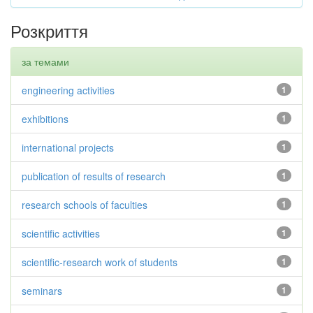
Розкриття
за темами
engineering activities
1
exhibitions
1
international projects
1
publication of results of research
1
research schools of faculties
1
scientific activities
1
scientific-research work of students
1
seminars
1