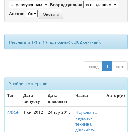
Впорядкування
Автори
Результати 1-1 зі 1 (час пошуку: 0.002 секунди).
назад
1
далі
Знайдені матеріали:
Тип
Дата
Дата
Назва
Автор(и)
випуску
внесення
Article
1-січ-2012
24-гру-2015
Наукова та
-
науково-
технічна
діяльність