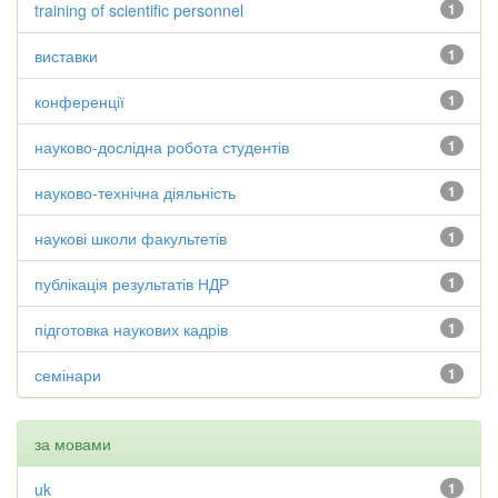
training of scientific personnel
1
виставки
1
конференції
1
науково-дослідна робота студентів
1
науково-технічна діяльність
1
наукові школи факультетів
1
публікація результатів НДР
1
підготовка наукових кадрів
1
семінари
1
за мовами
uk
1