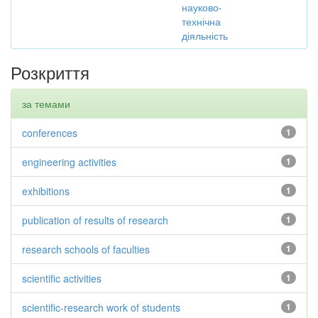
науково-
технічна
діяльність
Розкриття
за темами
conferences
1
engineering activities
1
exhibitions
1
publication of results of research
1
research schools of faculties
1
scientific activities
1
scientific-research work of students
1