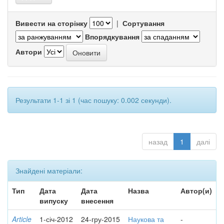
Вивести на сторінку
|
Сортування
Впорядкування
Автори
Результати 1-1 зі 1 (час пошуку: 0.002 секунди).
назад
1
далі
Знайдені матеріали:
Тип
Дата
Дата
Назва
Автор(и)
випуску
внесення
Article
1-січ-2012
24-гру-2015
Наукова та
-