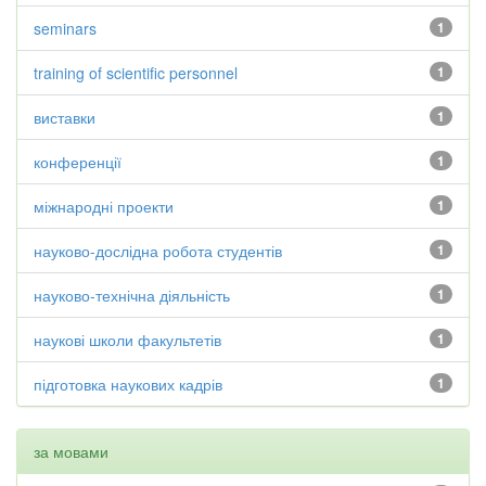
seminars
1
training of scientific personnel
1
виставки
1
конференції
1
міжнародні проекти
1
науково-дослідна робота студентів
1
науково-технічна діяльність
1
наукові школи факультетів
1
підготовка наукових кадрів
1
за мовами