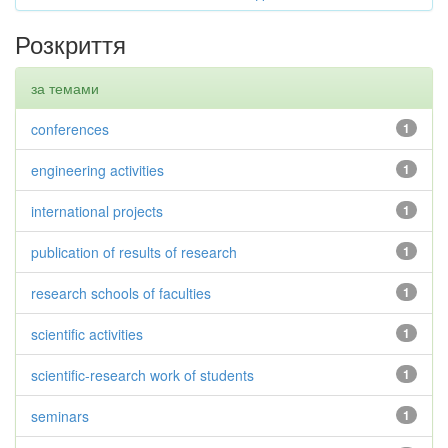
Розкриття
за темами
conferences
1
engineering activities
1
international projects
1
publication of results of research
1
research schools of faculties
1
scientific activities
1
scientific-research work of students
1
seminars
1