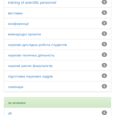
training of scientific personnel
1
виставки
1
конференції
1
міжнародні проекти
1
науково-дослідна робота студентів
1
науково-технічна діяльність
1
наукові школи факультетів
1
підготовка наукових кадрів
1
семінари
1
за мовами
uk
1