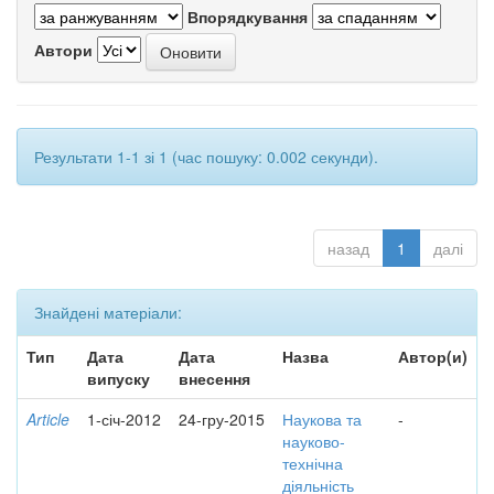
Впорядкування
Автори
Результати 1-1 зі 1 (час пошуку: 0.002 секунди).
назад
1
далі
Знайдені матеріали:
Тип
Дата
Дата
Назва
Автор(и)
випуску
внесення
Article
1-січ-2012
24-гру-2015
Наукова та
-
науково-
технічна
діяльність