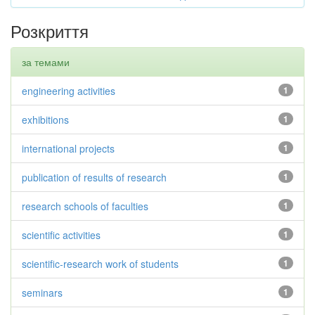
Розкриття
за темами
engineering activities
1
exhibitions
1
international projects
1
publication of results of research
1
research schools of faculties
1
scientific activities
1
scientific-research work of students
1
seminars
1