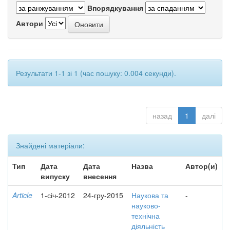
Впорядкування
Автори
Результати 1-1 зі 1 (час пошуку: 0.004 секунди).
назад
1
далі
Знайдені матеріали:
Тип
Дата
Дата
Назва
Автор(и)
випуску
внесення
Article
1-січ-2012
24-гру-2015
Наукова та
-
науково-
технічна
діяльність