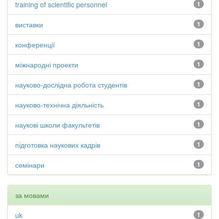
training of scientific personnel
1
виставки
1
конференції
1
міжнародні проекти
1
науково-дослідна робота студентів
1
науково-технічна діяльність
1
наукові школи факультетів
1
підготовка наукових кадрів
1
семінари
1
за мовами
uk
1